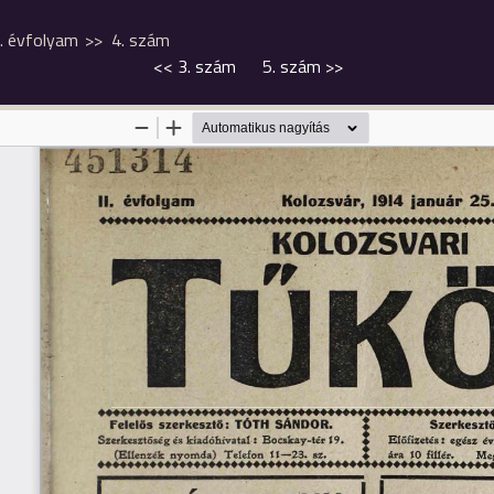
I. évfolyam
4. szám
<<
3. szám
5. szám
>>