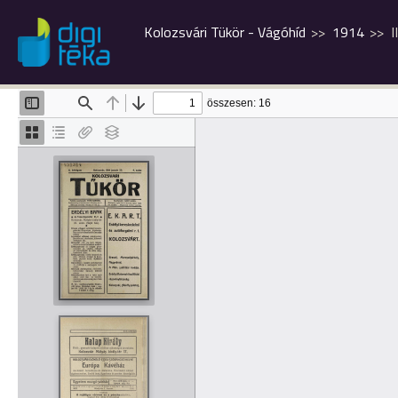
Kolozsvári Tükör - Vágóhíd
1914
I