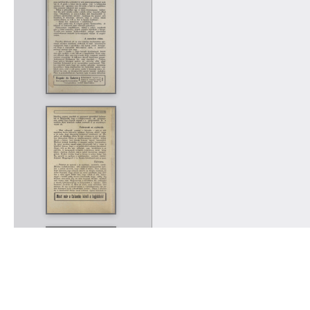
Rólunk
Kapcsolat
Felhasználási feltételek
Köszönetnyilvánítá