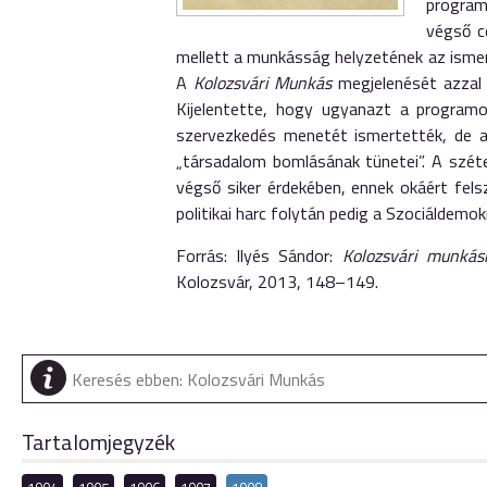
program
végső cé
mellett a munkásság helyzetének az ismer
A
Kolozsvári Munkás
megjelenését azzal 
Kijelentette, hogy ugyanazt a programot
szervezkedés menetét ismertették, de a
„társadalom bomlásának tünetei”. A szét
végső siker érdekében, ennek okáért fel
politikai harc folytán pedig a Szociáldemok
Forrás: Ilyés Sándor:
Kolozsvári munká
Kolozsvár, 2013, 148–149.
Tartalomjegyzék