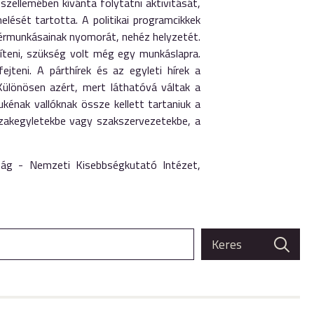
zellemében kívánta folytatni aktivitását,
lését tartotta. A politikai programcikkek
bérmunkásainak nyomorát, nehéz helyzetét.
íteni, szükség volt még egy munkáslapra.
jteni. A párthírek és az egyleti hírek a
ülönösen azért, mert láthatóvá váltak a
énak vallóknak össze kellett tartaniuk a
szakegyletekbe vagy szakszervezetekbe, a
aság - Nemzeti Kisebbségkutató Intézet,