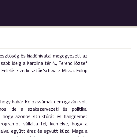
erkesztőség és kiadóhivatal megegyezett az
sabb ideig a Karolina tér 4., Ferenc József
. Felelős szerkesztői: Schwarz Miksa, Fülöp
, hogy habár Kolozsvárnak nem igazán volt
s, de a szakszervezeti és politikai
m, hogy azonos struktúrát és hangnemet
ogramot vállalta fel, kiemelve, hogy a
aival együtt érez és együtt küzd. Maga a