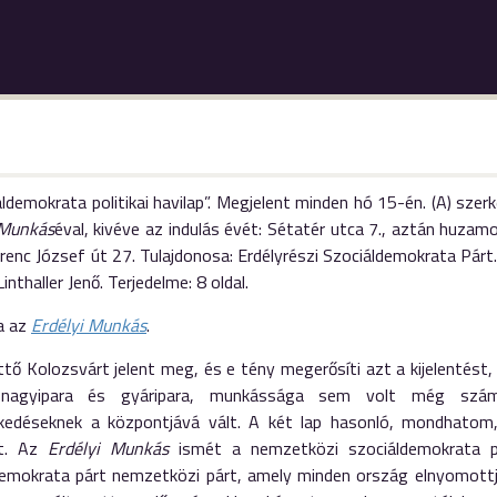
ldemokrata politikai havilap”. Megjelent minden hó 15-én. (A) sz
 Munkás
éval, kivéve az indulás évét: Sétatér utca 7., aztán huzamo
erenc József út 27. Tulajdonosa: Erdélyrészi Szociáldemokrata Párt
inthaller Jenő. Terjedelme: 8 oldal.
a az
Erdélyi Munkás
.
tő Kolozsvárt jelent meg, és e tény megerősíti azt a kijelentést
t nagyipara és gyáripara, munkássága sem volt még számo
kedéseknek a központjává vált. A két lap hasonló, mondhato
lt. Az
Erdélyi Munkás
ismét a nemzetközi szociáldemokrata pr
demokrata párt nemzetközi párt, amely minden ország elnyomottj