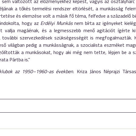
 sem változott az előzményekhez képest, vagyis az osztályharc s
ljának a tőkés termelési rendszer eltörlését, a munkásság feleme
tetése és elemzése volt a másik fő téma, felfedve a századelő 
indokolta, hogy az
Erdélyi Munkás
nem bírta az igényeket kielég
 vallja magáénak, és a legmesszebb menő agitációt ígérte kife
 további szervezkedések szükségességét is megfogalmazták. K
eső világban pedig a munkásságnak, a szocialista eszméket maguk
szólították a munkásokat, hogy aki még nem tette, lépjen be a 
rata Pártba is."
sklubok az 1950–1960-as években
. Kriza János Néprajzi Társ