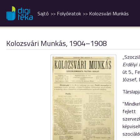
Sajtó
Folyóiratok
Kolozsvári Munkás
Kolozsvári Munkás, 1904–1908
„Szocziá
Erdélyi
út 5., F
József, L
Társlapj
"Mindket
fejlet
szervez
képvise
szociál