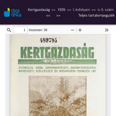
Kertgazdaság
1935
I. évfolyam
4-5. szám
<<
>>
Teljes tartalomjegyzék