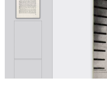
Rólunk
Kapcsolat
Felhasználási feltételek
Köszönetnyilvánítá