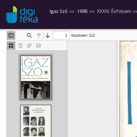
Igaz Szó
1986
XXXIV. Évfolyam