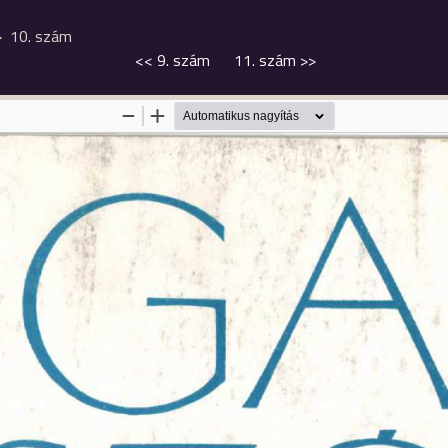
10. szám
<<
9. szám
11. szám
>>