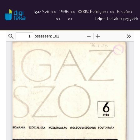
Igaz Szó
1986
XXXIV. Évfolyam
6. szám
<<
>>
Teljes tartalomjegyzék