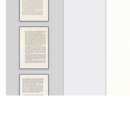
Rólunk
Kapcsolat
Felhasználási feltételek
Köszönetnyilvánítá