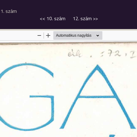
11. szám
<<
10. szám
12. szám
>>