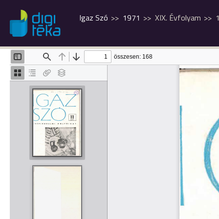
Igaz Szó
1971
XIX. Évfolyam