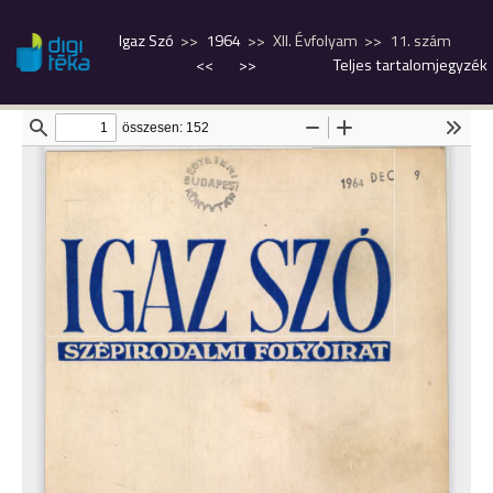
Igaz Szó
1964
XII. Évfolyam
11. szám
<<
>>
Teljes tartalomjegyzék