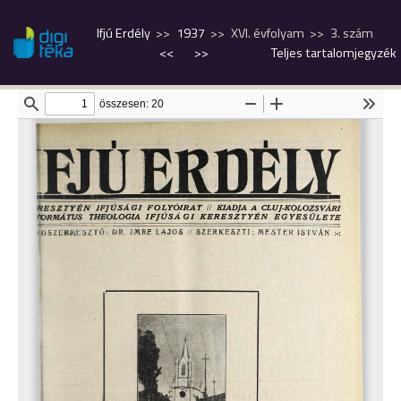
Ifjú Erdély
1937
XVI. évfolyam
3. szám
<<
>>
Teljes tartalomjegyzék