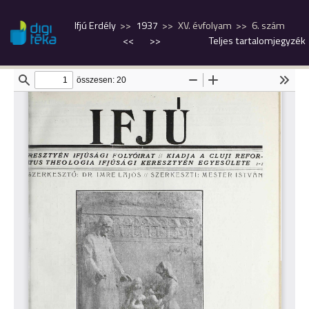
Ifjú Erdély
1937
XV. évfolyam
6. szám
<<
>>
Teljes tartalomjegyzék