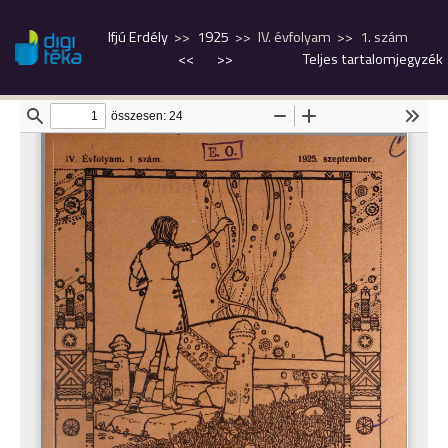
Ifjú Erdély
1925
IV. évfolyam
1. szám
<<
>>
Teljes tartalomjegyzék