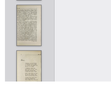
Rólunk
Kapcsolat
Felhasználási feltételek
Köszönetnyilvánítá