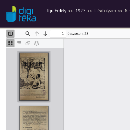
Ifjú Erdély
1923
I. évfolyam
6.