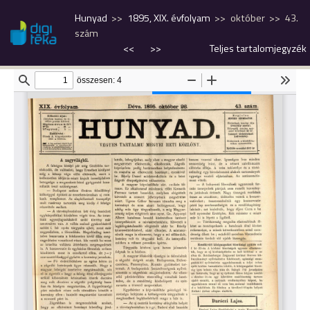
Hunyad
1895, XIX. évfolyam
október
43.
szám
<<
>>
Teljes tartalomjegyzék