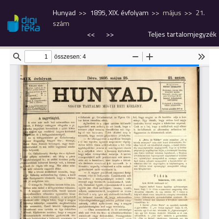
Hunyad
1895, XIX. évfolyam
május
21.
szám
<<
>>
Teljes tartalomjegyzék