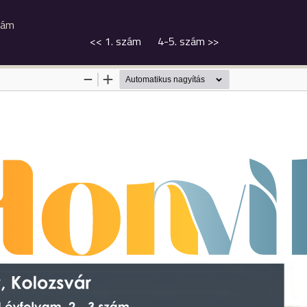
zám
<<
1. szám
4-5. szám
>>