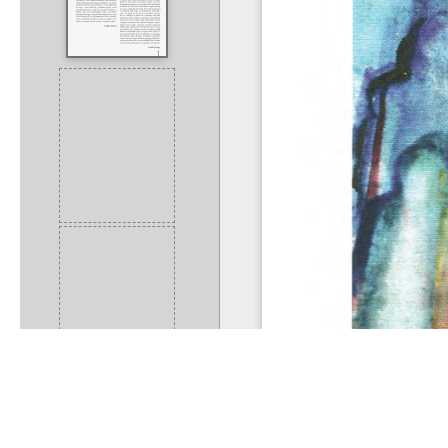
Rólunk
Kapcsolat
Felhasználási feltételek
Köszönetnyilvánítá