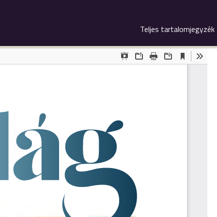
Teljes tartalomjegyzék