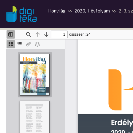
Honvilág
2020, I. évfolyam
2-3. s