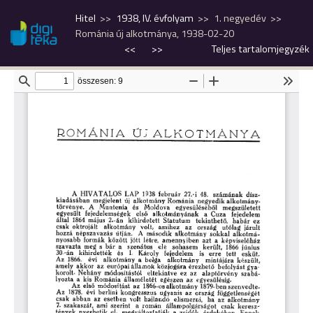
Hitel
1938, IV. évfolyam
1. negyedév
Románia új alkotmánya, 1938-02-20
<<
>>
Teljes tartalomjegyzék