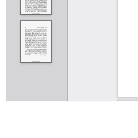
Rólunk
Kapcsolat
Felhasználási feltételek
Köszönetnyilvánítá