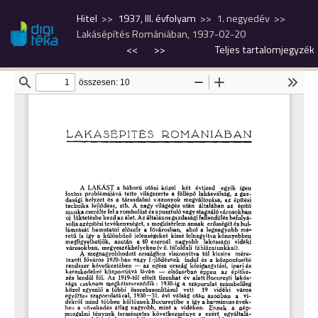
Hitel
1937, III. évfolyam
1. negyedév
Lakásépítés Romániában, 1937-02-20
<<
>>
Teljes tartalomjegyzék