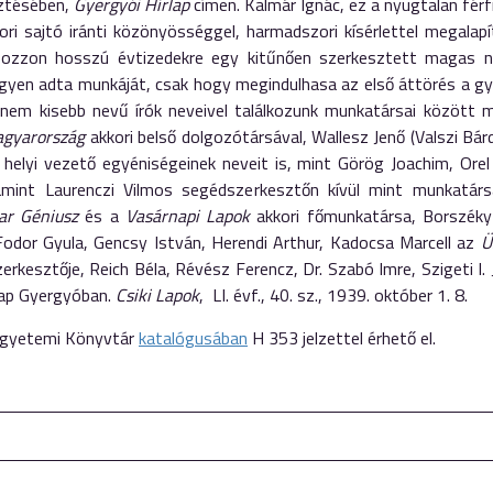
ztésében,
Gyergyói Hírlap
címen. Kalmár Ignác, ez a nyugtalan férf
ri sajtó iránti közönyösséggel, harmadszori kísérlettel megalapí
ozzon hosszú évtizedekre egy kitűnően szerkesztett magas ní
ngyen adta munkáját, csak hogy megindulhasa az első áttörés a gye
és nem kisebb nevű írók neveivel találkozunk munkatársai között
gyarország
akkori belső dolgozótársával, Wallesz Jenő (Valszi Bár
k helyi vezető egyéniségeinek neveit is, mint Görög Joachim, Or
alamint Laurenczi Vilmos segédszerkesztőn kívül mint munkatár
ar Géniusz
és a
Vasárnapi Lapok
akkori főmunkatársa, Borszéky
 Fodor Gyula, Gencsy István, Herendi Arthur, Kadocsa Marcell az
Ü
erkesztője, Reich Béla, Révész Ferencz, Dr. Szabó Imre, Szigeti I. 
ilap Gyergyóban.
Csiki Lapok
, LI. évf., 40. sz., 1939. október 1. 8.
 Egyetemi Könyvtár
katalógusában
H 353 jelzettel érhető el.