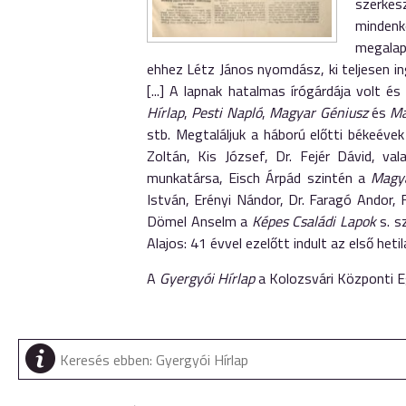
szerkes
mindenko
megalap
ehhez Létz János nyomdász, ki teljesen i
[...] A lapnak hatalmas írógárdája volt 
Hírlap
,
Pesti Napló
,
Magyar Géniusz
és
Ma
stb. Megtaláljuk a háború előtti békeéve
Zoltán, Kis József, Dr. Fejér Dávid, v
munkatársa, Eisch Árpád szintén a
Magy
István, Erényi Nándor, Dr. Faragó Andor,
Dömel Anselm a
Képes Családi Lapok
s. sz
Alajos: 41 évvel ezelőtt indult az első het
A
Gyergyói Hírlap
a Kolozsvári Központi