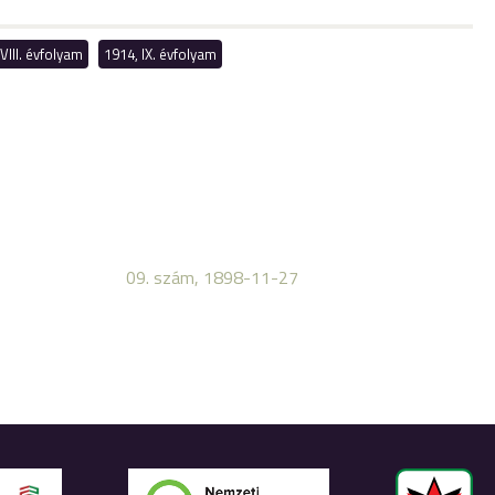
VIII. évfolyam
1914, IX. évfolyam
09. szám, 1898-11-27