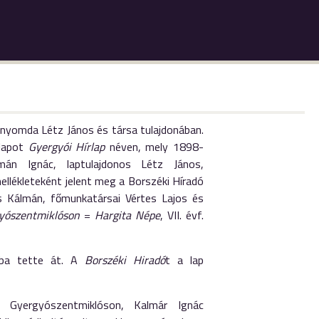
y nyomda Létz János és társa tulajdonában.
ilapot
Gyergyói Hírlap
néven, mely 1898-
mán Ignác, laptulajdonos Létz János,
llékleteként jelent meg a Borszéki Híradó
s Kálmán, főmunkatársai Vértes Lajos és
yószentmiklóson
=
Hargita Népe
, VII. évf.
óba tette át. A
Borszéki Hiradó
t a lap
 Gyergyószentmiklóson, Kalmár Ignác