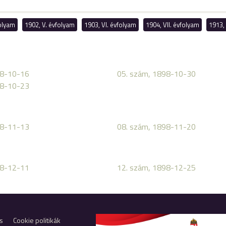
folyam
1902, V. évfolyam
1903, VI. évfolyam
1904, VII. évfolyam
1913, 
98-10-16
05. szám, 1898-10-30
98-10-23
98-11-13
08. szám, 1898-11-20
98-12-11
12. szám, 1898-12-25
s
Cookie politikák