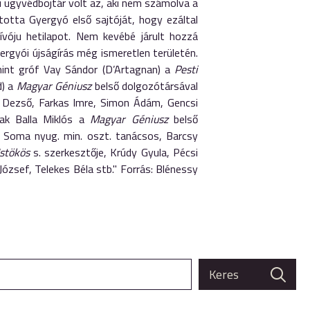
i ügyvédbojtár volt az, aki nem számolva a
totta Gyergyó első sajtóját, hogy ezáltal
vóju hetilapot. Nem kevébé járult hozzá
rgyói újságírás még ismeretlen területén.
 mint gróf Vay Sándor (D’Artagnan) a
Pesti
d) a
Magyar Géniusz
belső dolgozótársával
el Dezső, Farkas Imre, Simon Ádám, Gencsi
sak Balla Miklós a
Magyar Géniusz
belső
 Soma nyug. min. oszt. tanácsos, Barcsy
stökös
s. szerkesztője, Krúdy Gyula, Pécsi
József, Telekes Béla stb." Forrás: Blénessy