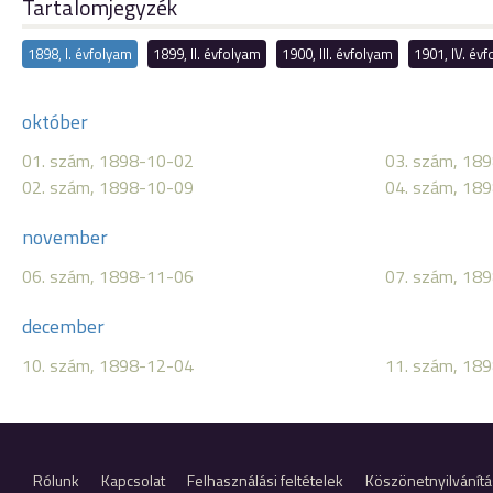
Tartalomjegyzék
1898, I. évfolyam
1899, II. évfolyam
1900, III. évfolyam
1901, IV. év
október
01. szám, 1898-10-02
03. szám, 18
02. szám, 1898-10-09
04. szám, 18
november
06. szám, 1898-11-06
07. szám, 18
december
10. szám, 1898-12-04
11. szám, 18
Rólunk
Kapcsolat
Felhasználási feltételek
Köszönetnyilvánítá