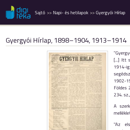
Sajtó
Napi- és hetilapok
Gyergyói Hírlap
Gyergyói Hírlap, 1898–1904, 1913–1914
"Gyergyó
[...] I
1914-i
segédsze
1902-19
Földes Z
234. sz.
A szer
melléklet
"Az el