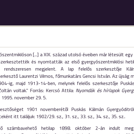
szentmiklóson [...] a XIX. század utolsó éveiben már létesült eg
tt szerkesztették és nyomtatták az első gyergyószentmiklósi het
g rendszeresen megjelent. A lap felelős szerkesztője Kál
rkesztő Laurentzi Vilmos, főmunkatárs Gencsi István. Az újság me
04-ig, majd 1913-14-ben, melynek felelős szerkesztője Puská
oltán voltak." Forrás: Kercsó Attila:
Nyomdák és hírlapok Gyerg
, 1995. november 29. 5.
kesztőséget 1901 novemberétől Puskás Kálmán Gyergyóditr
eként itt találjuk: 1902/29. sz., 31. sz., 33. sz., 34. sz., 35. sz..
ső számbavehető hetilap 1898. október 2-án indult meg