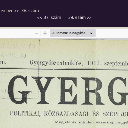
tember
38. szám
<<
37. szám
39. szám
>>