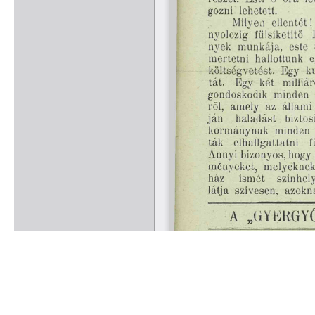
Rólunk
Kapcsolat
Felhasználási feltételek
Köszönetnyilvánítá