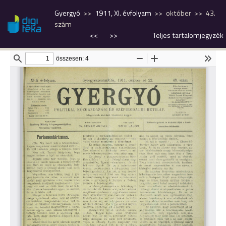
Gyergyó
1911, XI. évfolyam
október
43.
szám
<<
>>
Teljes tartalomjegyzék