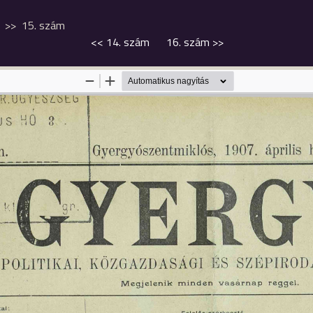
s
15. szám
<<
14. szám
16. szám
>>