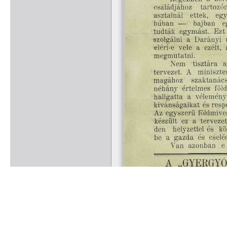
Rólunk
Kapcsolat
Felhasználási feltételek
Köszönetnyilvánítá