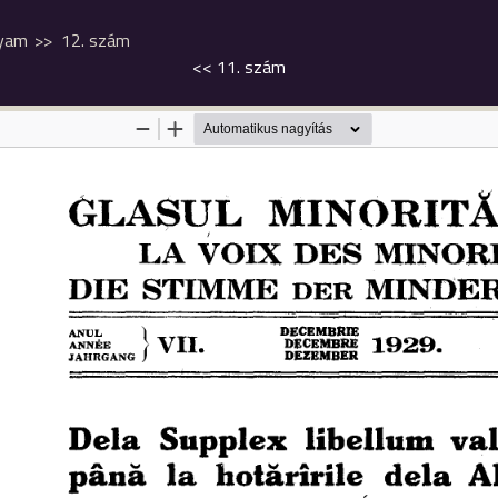
lyam
12. szám
<<
11. szám