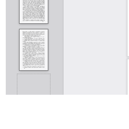
Rólunk
Kapcsolat
Felhasználási feltételek
Köszönetnyilvánítá