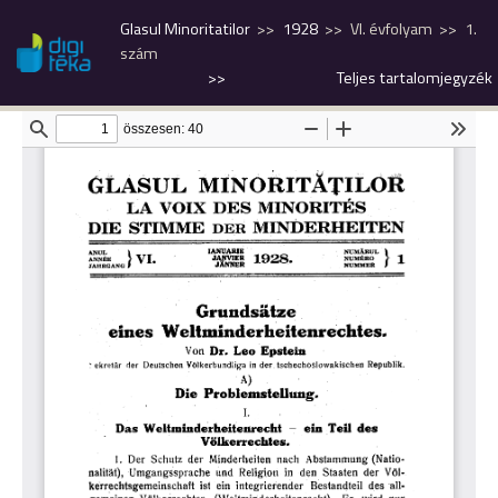
Glasul Minoritatilor
1928
VI. évfolyam
1.
szám
>>
Teljes tartalomjegyzék