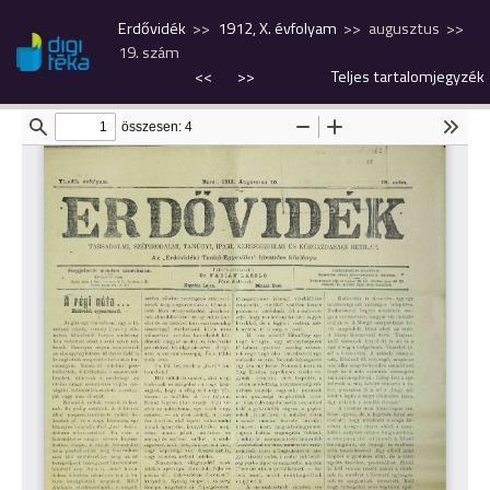
Erdővidék
1912, X. évfolyam
augusztus
19. szám
<<
>>
Teljes tartalomjegyzék