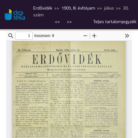
Erdővidék
1905, III. évfolyam
július
30.
szám
<<
>>
Teljes tartalomjegyzék