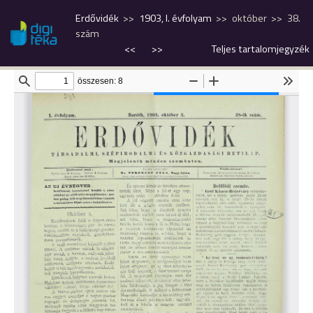
Erdővidék
1903, I. évfolyam
október
38.
szám
<<
>>
Teljes tartalomjegyzék