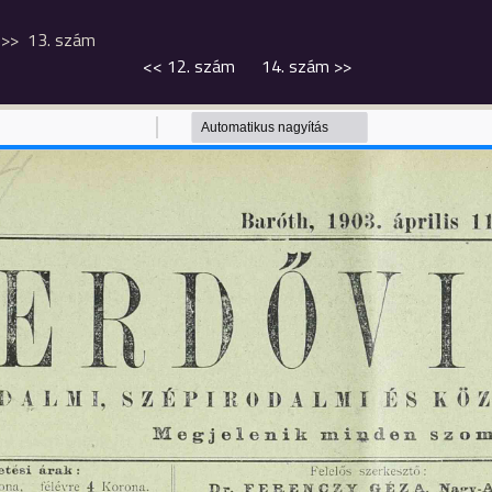
13. szám
<<
12. szám
14. szám
>>