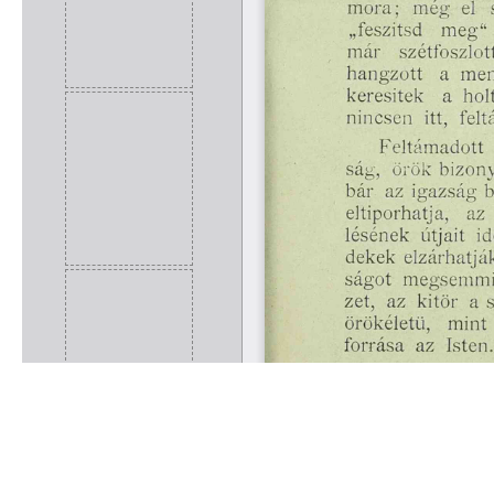
Rólunk
Kapcsolat
Felhasználási feltételek
Köszönetnyilvánítá