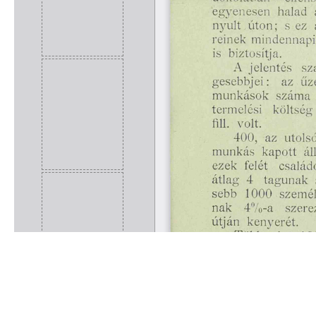
Rólunk
Kapcsolat
Felhasználási feltételek
Köszönetnyilvánítá