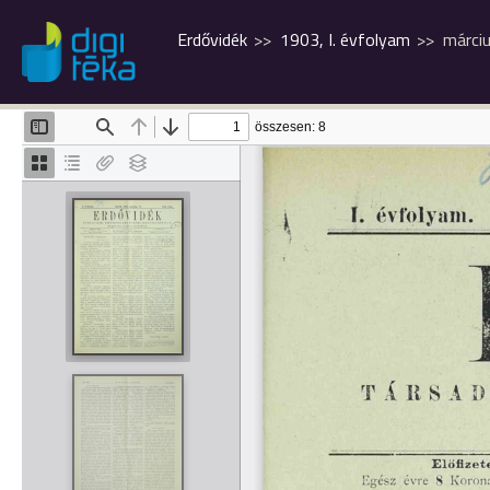
Erdővidék
1903, I. évfolyam
márci