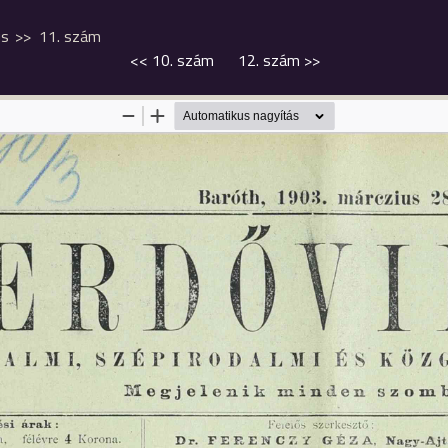
us
11. szám
<<
10. szám
12. szám
>>