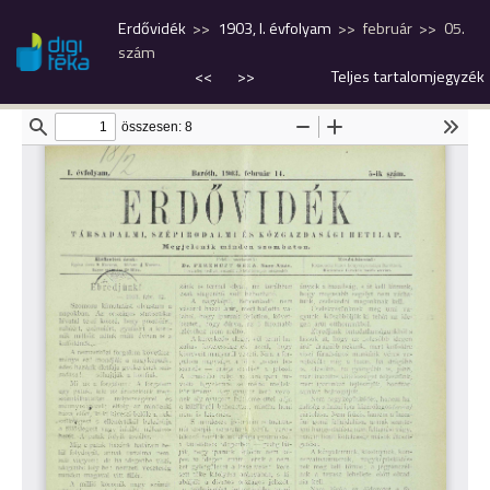
Erdővidék
1903, I. évfolyam
február
05.
szám
<<
>>
Teljes tartalomjegyzék