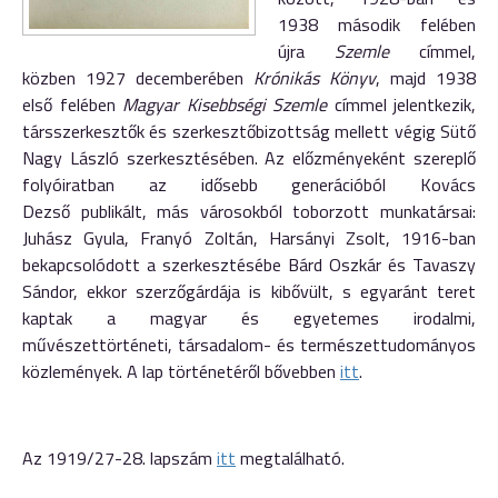
1938 második felében
újra
Szemle
címmel,
közben 1927 decemberében
Krónikás Könyv
, majd 1938
első felében
Magyar Kisebbségi Szemle
címmel jelentkezik,
társszerkesztők és szerkesztőbizottság mellett végig Sütő
Nagy László szerkesztésében. Az előzményeként szereplő
folyóiratban az idősebb generációból Kovács
Dezső publikált, más városokból toborzott munkatársai:
Juhász Gyula, Franyó Zoltán, Harsányi Zsolt, 1916-ban
bekapcsolódott a szerkesztésébe Bárd Oszkár és Tavaszy
Sándor, ekkor szerzőgárdája is kibővült, s egyaránt teret
kaptak a magyar és egyetemes irodalmi,
művészettörténeti, társadalom- és természettudományos
közlemények. A lap történetéről bővebben
itt
.
Az 1919/27-28. lapszám
itt
megtalálható.