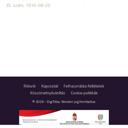
35. szám, 1916-08-20
Rólunk
Kapcsolat
Felhasználási feltételek
Köszönetnyilvánítás
Cookie politikák
© 2026 - DigiTéka. Minden jog fenntartva.