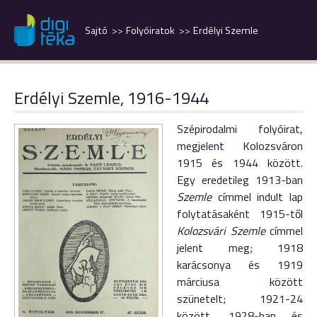
Sajtó
Folyóiratok
Erdélyi Szemle
Erdélyi Szemle, 1916-1944
Szépirodalmi folyóirat,
megjelent Kolozsváron
1915 és 1944 között.
Egy eredetileg 1913-ban
Szemle
címmel indult lap
folytatásaként 1915-től
Kolozsvári Szemle
címmel
jelent meg; 1918
karácsonya és 1919
márciusa között
szünetelt; 1921-24
között, 1928-ban és