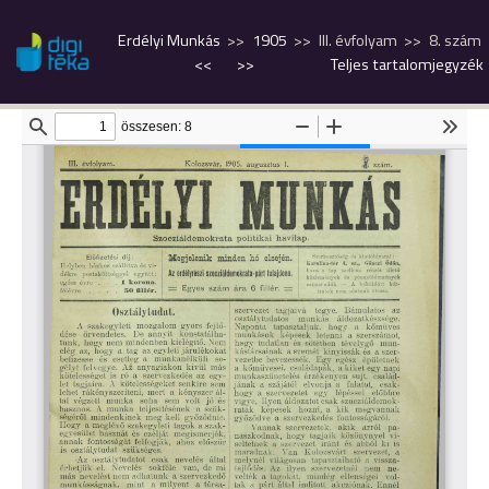
Erdélyi Munkás
1905
III. évfolyam
8. szám
<<
>>
Teljes tartalomjegyzék