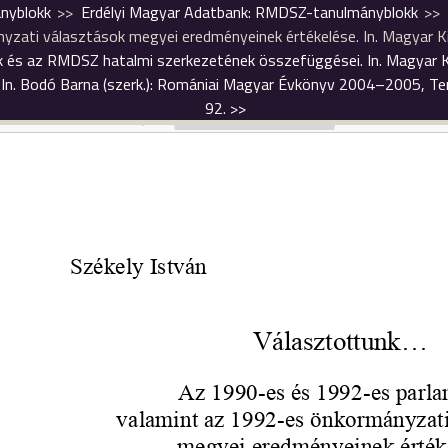
nyblokk
Erdélyi Magyar Adatbank: RMDSZ-tanulmányblokk
nyzati választások megyei eredményeinek értékelése. In. Magyar 
sok és az RMDSZ hatalmi szerkezetének összefüggései. In. Magyar
In. Bodó Barna (szerk.): Romániai Magyar Évkönyv 2004–2005, Te
92.
>>