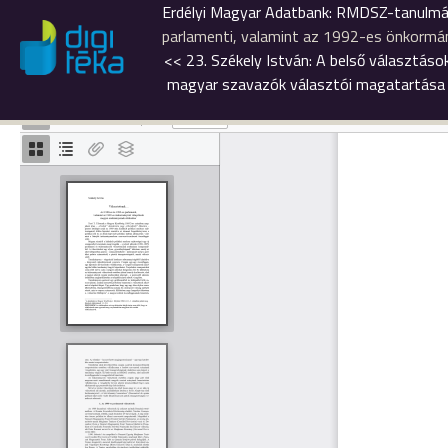
Erdélyi Magyar Adatbank: RMDSZ-tanulmá
parlamenti, valamint az 1992-es önkormá
<<
23. Székely István: A belső választá
magyar szavazók választói magatartása 