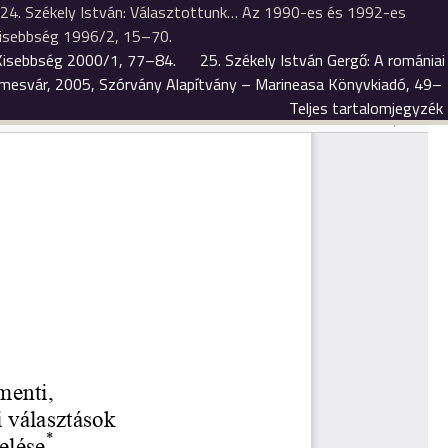
24. Székely István: Választottunk… Az 1990-es és 1992-es
Kisebbség 1996/2, 15–70.
 Kisebbség 2000/1, 77–84.
25. Székely István Gergő: A romániai
mesvár, 2005, Szórvány Alapítvány – Marineasa Könyvkiadó, 49–
Teljes tartalomjegyzék