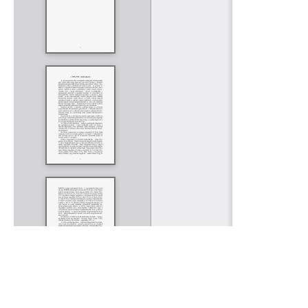
Rólunk
Kapcsolat
Felhasználási feltételek
Köszönetnyilvánítá