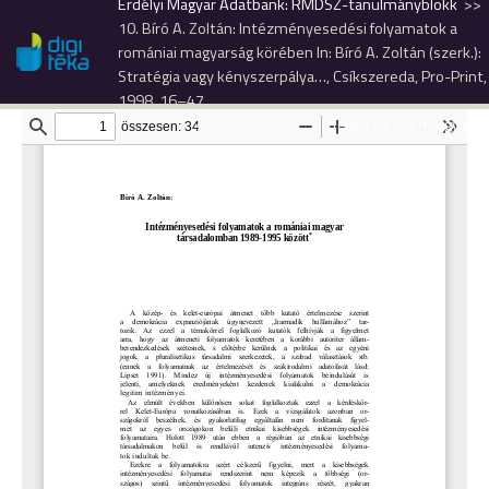
Erdélyi Magyar Adatbank: RMDSZ-tanulmányblokk
10. Bíró A. Zoltán: Intézményesedési folyamatok a
romániai magyarság körében In: Bíró A. Zoltán (szerk.):
Stratégia vagy kényszerpálya…, Csíkszereda, Pro-Print,
1998, 16–47.
<<
>>
Teljes tartalomjegyzék