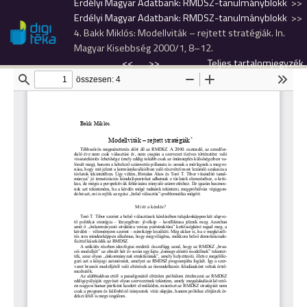
Erdélyi Magyar Adatbank: RMDSZ-tanulmányblokk
Erdélyi Magyar Adatbank: RMDSZ-tanulmányblokk
4. Bakk Miklós: Modellviták – rejtett stratégiák. In.
Magyar Kisebbség 2000/1, 8–12.
<<
>>
Teljes tartalomjegyzék