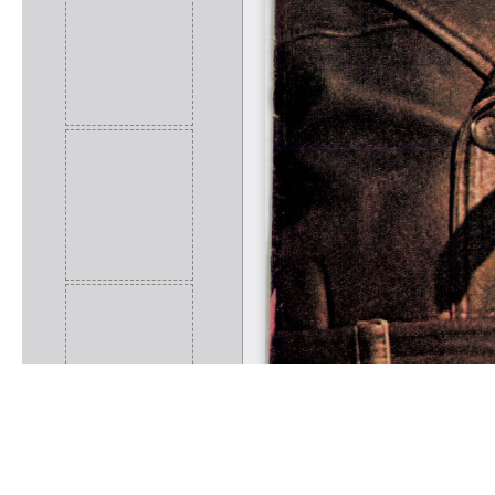
Rólunk
Kapcsolat
Felhasználási feltételek
Köszönetnyilvánítá