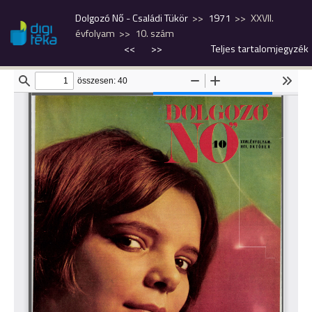
Dolgozó Nő - Családi Tükör
1971
XXVII.
évfolyam
10. szám
<<
>>
Teljes tartalomjegyzék