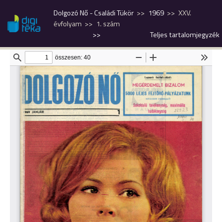
Dolgozó Nő - Családi Tükör
1969
XXV.
évfolyam
1. szám
>>
Teljes tartalomjegyzék