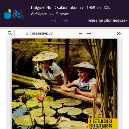
Dolgozó Nő - Családi Tükör
1965
XXI.
évfolyam
9. szám
<<
>>
Teljes tartalomjegyzék