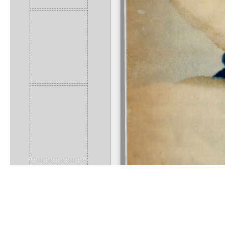
Rólunk
Kapcsolat
Felhasználási feltételek
Köszönetnyilvánítá