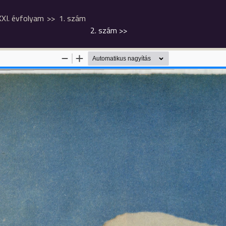
XXI. évfolyam
1. szám
2. szám
>>