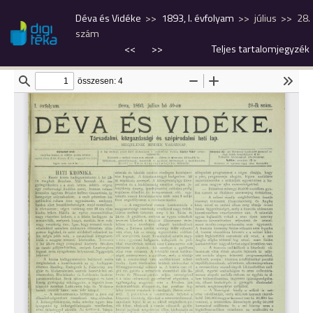
Déva és Vidéke
1893, I. évfolyam
július
28.
szám
<<
>>
Teljes tartalomjegyzék