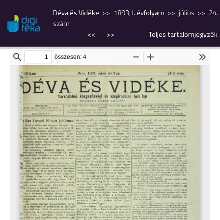
Déva és Vidéke
1893, I. évfolyam
július
24.
szám
<<
>>
Teljes tartalomjegyzék