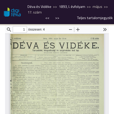
Déva és Vidéke
1893, I. évfolyam
május
17. szám
<<
>>
Teljes tartalomjegyzék