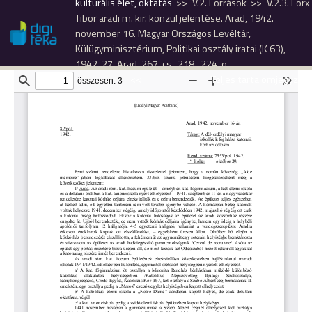
kulturális élet, oktatás
V.2. Források
V.2.3. Lorx
Tibor aradi m. kir. konzul jelentése. Arad, 1942.
november 16. Magyar Országos Levéltár,
Külügyminisztérium, Politikai osztály iratai (K 63),
1942-27, Arad, 267. cs., 218–224. o.
<<
Teljes tartalomjegyzék