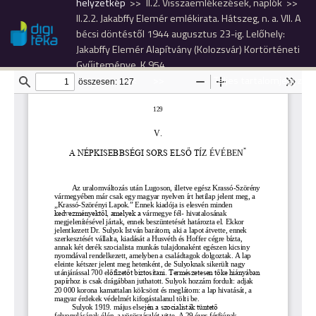
helyzetkép
II.2. Visszaemlékezések, naplók
II.2.2. Jakabffy Elemér emlékirata. Hátszeg, n. a. VII. A
bécsi döntéstől 1944 augusztus 23-ig. Lelőhely:
Jakabffy Elemér Alapítvány (Kolozsvár) Kortörténeti
Gyűjteménye, K 954.
<<
>>
Teljes tartalomjegyzék