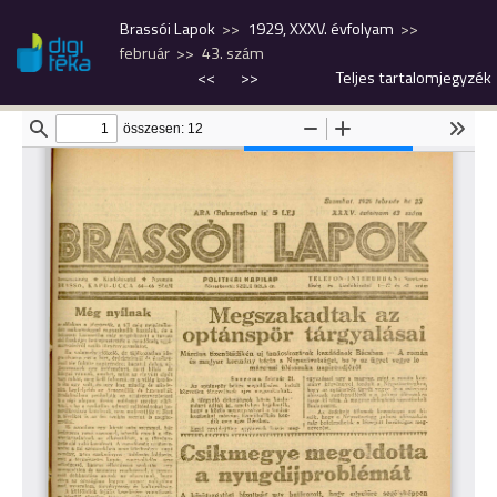
Brassói Lapok
1929, XXXV. évfolyam
február
43. szám
<<
>>
Teljes tartalomjegyzék