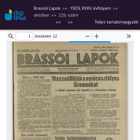
Brassói Lapok
1929, XXXV. évfolyam
október
225. szám
<<
>>
Teljes tartalomjegyzék