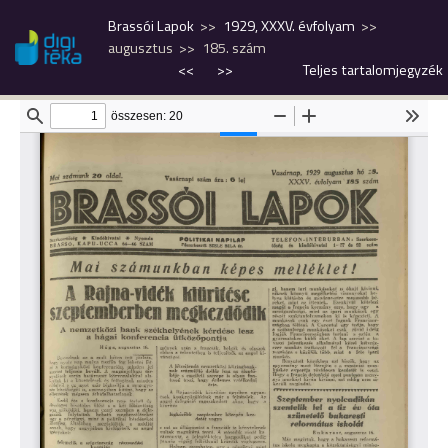
Brassói Lapok
1929, XXXV. évfolyam
augusztus
185. szám
<<
>>
Teljes tartalomjegyzék