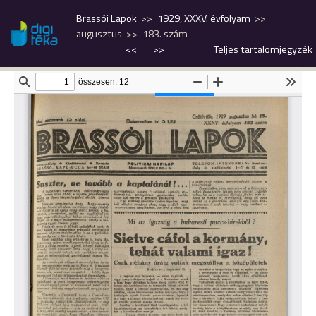
Brassói Lapok
1929, XXXV. évfolyam
augusztus
183. szám
<<
>>
Teljes tartalomjegyzék