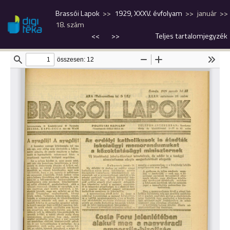
Brassói Lapok
1929, XXXV. évfolyam
január
18. szám
<<
>>
Teljes tartalomjegyzék