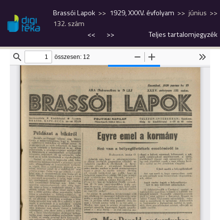
Brassói Lapok
1929, XXXV. évfolyam
június
132. szám
<<
>>
Teljes tartalomjegyzék